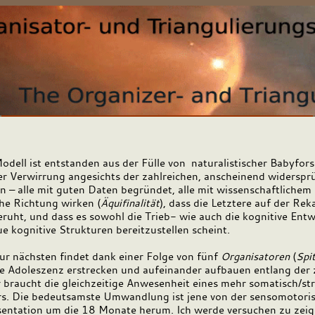
Modell ist entstanden aus der Fülle von naturalistischer Babyfo
r Verwirrung angesichts der zahlreichen, anscheinend widersprü
 – alle mit guten Daten begründet, alle mit wissenschaftlichem 
che Richtung wirken (
Äquifinalität
), dass die Letztere auf der Re
eruht, und dass es sowohl die Trieb- wie auch die kognitive Entw
e kognitive Strukturen bereitzustellen scheint.
r nächsten findet dank einer Folge von fünf
Organisatoren
(
Spi
ie Adoleszenz erstrecken und aufeinander aufbauen entlang der
r braucht die gleichzeitige Anwesenheit eines mehr somatisch/s
rs. Die bedeutsamste Umwandlung ist jene von der sensomotoris
sentation um die 18 Monate herum. Ich werde versuchen zu zeig