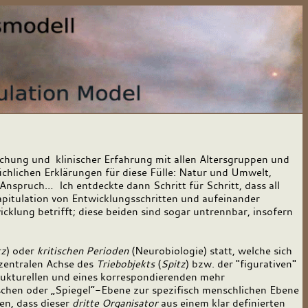
rschung und klinischer Erfahrung mit allen Altersgruppen und
chlichen Erklärungen für diese Fülle: Natur und Umwelt,
Anspruch… Ich entdeckte dann Schritt für Schritt, dass all
kapitulation von Entwicklungsschritten und aufeinander
icklung betrifft; diese beiden sind sogar untrennbar, insofern
tz
) oder
kritischen Perioden
(Neurobiologie) statt, welche sich
 zentralen Achse des
Triebobjekts
(
Spitz
) bzw. der "figurativen"
trukturellen und eines korrespondierenden mehr
chen oder „Spiegel“-Ebene zur spezifisch menschlichen Ebene
en, dass dieser
dritte Organisator
aus einem klar definierten