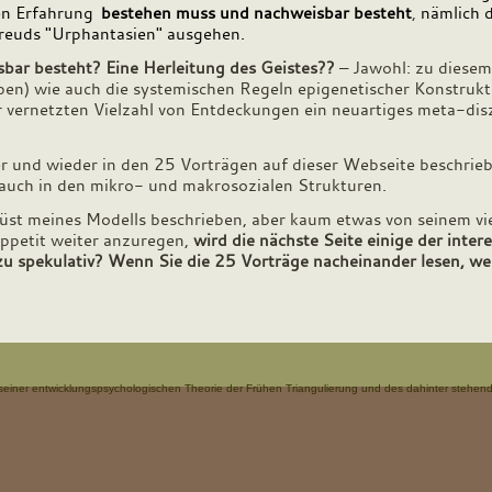
en Erfahrung
bestehen muss und nachweisbar besteht
,
nämlich 
Freuds "Urphantasien" ausgehen.
bar besteht? Eine Herleitung des Geistes??
– Jawohl: zu diesem
en) wie auch die systemischen Regeln epigenetischer Konstrukt
r vernetzten Vielzahl von Entdeckungen ein neuartiges meta-dis
 und wieder in den 25 Vorträgen auf dieser Webseite beschriebe
 auch in den mikro- und makrosozialen Strukturen.
rüst meines Modells beschrieben, aber kaum etwas von seinem vie
Appetit weiter anzuregen,
wird die nächste Seite einige der inte
zu spekulativ? Wenn Sie die 25 Vorträge nacheinander lesen, we
ng seiner entwicklungspsychologischen Theorie der Frühen Triangulierung und des dahinter steh