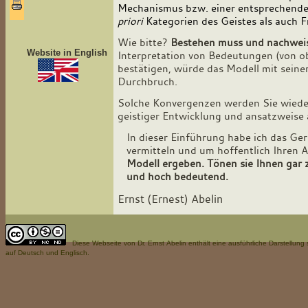
Mechanismus bzw. einer entsprechend
priori
Kategorien des Geistes als auch 
Wie bitte?
Bestehen muss und nachweis
Website in English
Interpretation von Bedeutungen (von ob
bestätigen, würde das Modell mit seine
Durchbruch.
Solche Konvergenzen werden Sie wieder
geistiger Entwicklung und ansatzweise
In dieser Einführung habe ich das Ge
vermitteln und um hoffentlich Ihren 
Modell ergeben. Tönen sie Ihnen gar 
und hoch bedeutend.
Ernst (Ernest) Abelin
Diese Webseite
von Dr. Ernst Abelin enthält eine ausführliche Darstellu
auf Deutsch und Englisch.