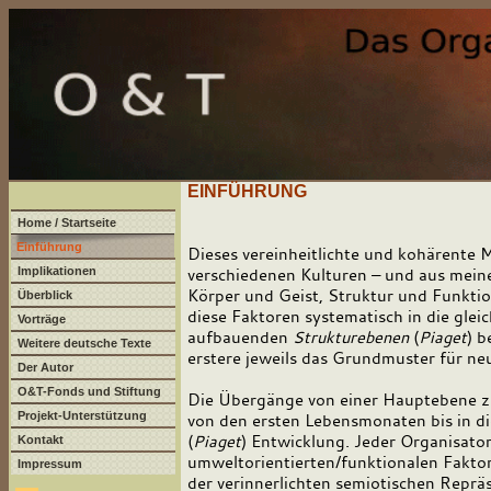
EINFÜHRUNG
Home / Startseite
Einführung
Dieses vereinheitlichte und kohärente 
Implikationen
verschiedenen Kulturen – und aus meine
Körper und Geist, Struktur und Funktion
Überblick
diese Faktoren systematisch in die glei
Vorträge
aufbauenden
Strukturebenen
(
Piaget
) b
Weitere deutsche Texte
erstere jeweils das Grundmuster für neu
Der Autor
O&T-Fonds und Stiftung
Die Übergänge von einer Hauptebene zu
Projekt-Unterstützung
von den ersten Lebensmonaten bis in d
(
Piaget
) Entwicklung. Jeder Organisato
Kontakt
umweltorientierten/funktionalen Fakto
Impressum
der verinnerlichten semiotischen Reprä