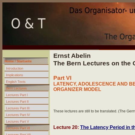
Ernst Abelin
Home / Startseite
The Bern Lectures on the 
Introduction
Implications
Part VI
English Texts
LATENCY, ADOLESCENCE AND BE
Bern Lectures
ORGANIZER MODEL
Lectures Part I
Lectures Part II
Lectures Part III
These lectures are still to be translated. (The Ger
Lectures Part IV
Lectures Part V
Lecture 20:
The Latency Period in t
Lectures Part VI
Lectures Part VII