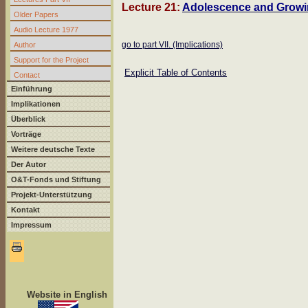
Lecture 21:
Adolescence and Growing
Older Papers
Audio Lecture 1977
go to part VII. (Implications)
Author
Support for the Project
Explicit Table of Contents
Contact
Einführung
Implikationen
Überblick
Vorträge
Weitere deutsche Texte
Der Autor
O&T-Fonds und Stiftung
Projekt-Unterstützung
Kontakt
Impressum
Website in English