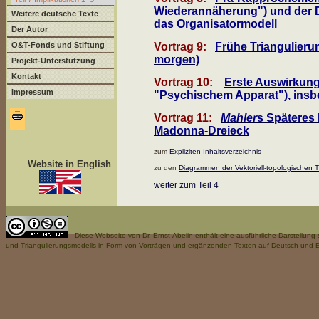
Wiederannäherung") und der D
Weitere deutsche Texte
das Organisatormodell
Der Autor
O&T-Fonds und Stiftung
Vortrag 9:
Frühe Triangulieru
morgen)
Projekt-Unterstützung
Kontakt
Vortrag 10:
Erste Auswirkung
Impressum
"Psychischem Apparat"), insb
Vortrag 11:
Mahler
s Späteres
Madonna-Dreieck
zum
Expliziten Inhaltsverzeichnis
Website in English
zu den
Diagrammen der Vektoriell-topologischen T
weiter zum Teil 4
Diese Webseite
von Dr. Ernst Abelin enthält eine ausführliche Darstellun
und Triangulierungsmodells in Form von Vorträgen und ergänzenden Texten auf Deutsch und E