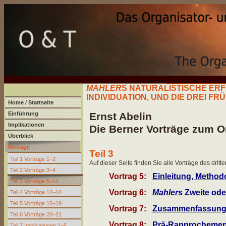
MAHLER
S NATURALISTISCHE E
INDIVIDUATION, UND DIE DREI 
Home / Startseite
Einführung
Ernst Abelin
Implikationen
Die Berner Vorträge zum O
Überblick
Vorträge
Teil 3
Teil 1 Vorträge 1–2
Auf dieser Seite finden Sie alle Vorträge des dritt
Teil 2 Vorträge 3–4
Vortrag 5:
Einleitung, Method
Teil 3 Vorträge 5–11
Vortrag 6:
Mahler
s Zweite od
Teil 4 Vorträge 12–14
Teil 5 Vorträge 15–19
Vortrag 7:
Zusammenfassung
Teil 6 Vorträge 20–21
Vortrag 8:
Prä-Rapprochemen
Teil 7 Implikationen 1–5