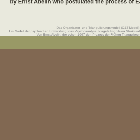
by Ernst Abelin who postulated the process of Ea
Das Organisator- und Triangulierungsmodell (O&T-Modell)
Ein Modell der psychischen Entwicklung, das Psychoanalyse, Piagets kognitiven Struktural
Von Ernst Abelin, der schon 1967 den Prozess der Frühen Triangulierung