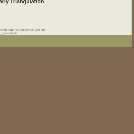
rly Triangulation
ismus und Neurobiologie vereint!
 postulierte.