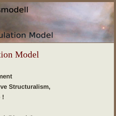
tion Model
ment
ve Structuralism,
 !